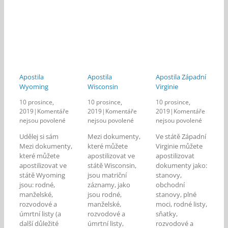
Apostila
Apostila
Apostila Západní
Wyoming
Wisconsin
Virginie
10 prosince,
10 prosince,
10 prosince,
2019
|
Komentáře
2019
|
Komentáře
2019
|
Komentáře
u
u
u
nejsou povolené
nejsou povolené
nejsou povolené
textu
textu
textu
Udělej si sám
Mezi dokumenty,
Ve státě Západní
s
s
s
Mezi dokumenty,
které můžete
Virginie můžete
názvem
názvem
názvem
které můžete
apostilizovat ve
apostilizovat
Apostila
Apostila
Apostila
apostilizovat ve
státě Wisconsin,
dokumenty jako:
Wyoming
Wisconsin
Západní
státě Wyoming
jsou matriční
stanovy,
Virginie
jsou: rodné,
záznamy, jako
obchodní
manželské,
jsou rodné,
stanovy, plné
rozvodové a
manželské,
moci, rodné listy,
úmrtní listy (a
rozvodové a
sňatky,
další důležité
úmrtní listy,
rozvodové a