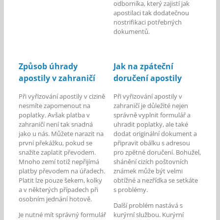
odborníka, který zajistí jak
apostilaci tak dodatečnou
nostrifikaci potřebných
dokumentů.
Způsob úhrady
Jak na zpáteční
apostily v zahraničí
doručení apostily
Při vyřizování apostily v cizině
Při vyřizování apostily v
nesmíte zapomenout na
zahraničí je důležité nejen
poplatky. Avšak platba v
správně vyplnit formulář a
zahraničí není tak snadná
uhradit poplatky, ale také
jako u nás. Můžete narazit na
dodat originální dokument a
první překážku, pokud se
připravit obálku s adresou
snažíte zaplatit převodem.
pro zpětné doručení. Bohužel,
Mnoho zemí totiž nepřijímá
shánění cizích poštovních
platby převodem na úřadech.
známek může být velmi
Platit lze pouze šekem, kolky
obtížné a nezřídka se setkáte
a v některých případech při
s problémy.
osobním jednání hotově.
Další problém nastává s
Je nutné mít správný formulář
kurýrní službou. Kurýrní