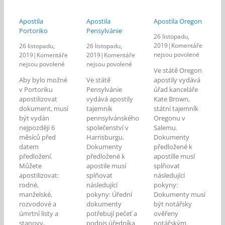
Apostila
Apostila
Apostila Oregon
Portoriko
Pensylvánie
26 listopadu,
2019
|
Komentáře
26 listopadu,
26 listopadu,
u
nejsou povolené
2019
|
Komentáře
2019
|
Komentáře
textu
u
u
nejsou povolené
nejsou povolené
Ve státě Oregon
s
textu
textu
Aby bylo možné
Ve státě
apostily vydává
názvem
s
s
v Portoriku
Pensylvánie
úřad kanceláře
Apostila
názvem
názvem
apostilizovat
vydává apostily
Kate Brown,
Oregon
Apostila
Apostila
dokument, musí
tajemník
státní tajemník
Portoriko
Pensylvánie
být vydán
pennsylvánského
Oregonu v
nejpozději 6
společenství v
Salemu.
měsíců před
Harrisburgu.
Dokumenty
datem
Dokumenty
předložené k
předložení.
předložené k
apostille musí
Můžete
apostile musí
splňovat
apostilizovat:
splňovat
následující
rodné,
následující
pokyny:
manželské,
pokyny: Úřední
Dokumenty musí
rozvodové a
dokumenty
být notářsky
úmrtní listy a
potřebují pečeť a
ověřeny
stanovy,
podpis úředníka
notářským