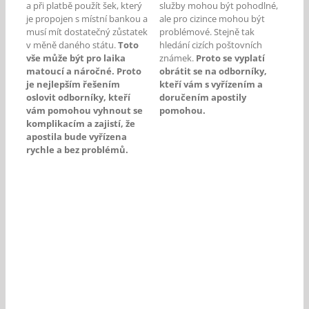
a při platbě použít šek, který
služby mohou být pohodlné,
je propojen s místní bankou a
ale pro cizince mohou být
musí mít dostatečný zůstatek
problémové. Stejně tak
v měně daného státu.
Toto
hledání cizích poštovních
vše může být pro laika
známek.
Proto se vyplatí
matoucí a náročné. Proto
obrátit se na odborníky,
je nejlepším řešením
kteří vám s vyřízením a
oslovit odborníky, kteří
doručením apostily
vám pomohou vyhnout se
pomohou.
komplikacím a zajistí, že
apostila bude vyřízena
rychle a bez problémů.