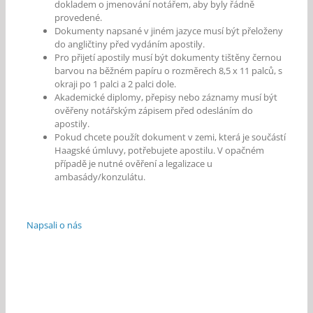
dokladem o jmenování notářem, aby byly řádně
provedené.
Dokumenty napsané v jiném jazyce musí být přeloženy
do angličtiny před vydáním apostily.
Pro přijetí apostily musí být dokumenty tištěny černou
barvou na běžném papíru o rozměrech 8,5 x 11 palců, s
okraji po 1 palci a 2 palci dole.
Akademické diplomy, přepisy nebo záznamy musí být
ověřeny notářským zápisem před odesláním do
apostily.
Pokud chcete použít dokument v zemi, která je součástí
Haagské úmluvy, potřebujete apostilu. V opačném
případě je nutné ověření a legalizace u
ambasády/konzulátu.
Napsali o nás