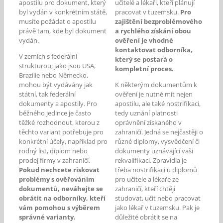
apostilu pro dokument, který
učitelé a lékaři, kteří plánují
byl vydán v konkrétním státě,
pracovat v tuzemsku.
Pro
musíte požádat o apostilu
zajištění bezproblémového
právě tam, kde byl dokument
a rychlého získání obou
vydán.
ověření je vhodné
kontaktovat odborníka,
V zemích s federální
který se postará o
strukturou, jako jsou USA,
kompletní proces.
Brazílie nebo Německo,
mohou být vydávány jak
K některým dokumentům k
státní, tak federální
ověření je nutné mít nejen
dokumenty a apostily. Pro
apostilu, ale také nostrifikaci,
běžného jedince je často
tedy uznání platnosti
těžké rozhodnout, kterou z
oprávnění získaného v
těchto variant potřebuje pro
zahraničí. Jedná se nejčastěji o
konkrétní účely, například pro
různé diplomy, vysvědčení či
rodný list, diplom nebo
dokumenty uznávající vaši
prodej firmy v zahraničí.
rekvalifikaci. Zpravidla je
Pokud nechcete riskovat
třeba nostrifikaci u diplomů
problémy s ověřováním
pro učitele a lékaře ze
dokumentů, neváhejte se
zahraničí, kteří chtějí
obrátit na odborníky, kteří
studovat, učit nebo pracovat
vám pomohou s výběrem
jako lékař v tuzemsku. Pak je
správné varianty.
důležité obrátit se na