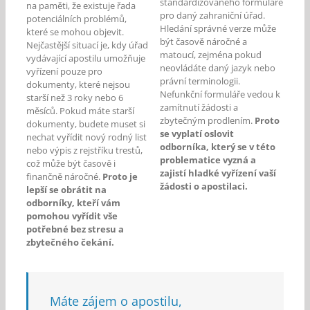
standardizovaného formuláře
na paměti, že existuje řada
pro daný zahraniční úřad.
potenciálních problémů,
Hledání správné verze může
které se mohou objevit.
být časově náročné a
Nejčastější situací je, kdy úřad
matoucí, zejména pokud
vydávající apostilu umožňuje
neovládáte daný jazyk nebo
vyřízení pouze pro
právní terminologii.
dokumenty, které nejsou
Nefunkční formuláře vedou k
starší než 3 roky nebo 6
zamítnutí žádosti a
měsíců. Pokud máte starší
zbytečným prodlením.
Proto
dokumenty, budete muset si
se vyplatí oslovit
nechat vyřídit nový rodný list
odborníka, který se v této
nebo výpis z rejstříku trestů,
problematice vyzná a
což může být časově i
zajistí hladké vyřízení vaší
finančně náročné.
Proto je
žádosti o apostilaci.
lepší se obrátit na
odborníky, kteří vám
pomohou vyřídit vše
potřebné bez stresu a
zbytečného čekání.
Máte zájem o apostilu,