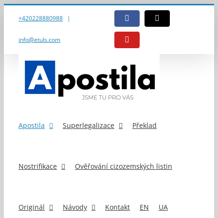
Přeskočit
na
+420228880988
|
Facebook
E-
obsah
mail
info@etuls.com
YouTube
Apostila
Superlegalizace
Překlad
Nostrifikace
Ověřování cizozemských listin
Originál
Návody
Kontakt
EN
UA