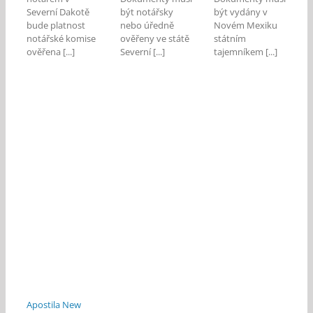
Severní Dakotě
být notářsky
být vydány v
bude platnost
nebo úředně
Novém Mexiku
notářské komise
ověřeny ve státě
státním
ověřena [...]
Severní [...]
tajemníkem [...]
Apostila New