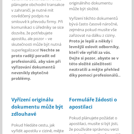
originálního dokumentu
plánujete obchodní transakce
může být složité.
v zahraničí, je nutné mít
osvědčený podpis na
Vyřízení těchto dokumentů
smlouvě k převodu firmy. Při
bývá často časově náročné,
komunikaci s úředníky se sice
zejména pokud musíte vše
dozvíte, že potřebujete
zařizovat na dálku z ciziny.
apostilu, ale pozor – ve
Proto je lepší a někdy i
skutečnosti může být nutná
levnější oslovit odborníky,
superlegalizace!
Nechte se
kteří vše vyřídí za vás.
proto raději poradit od
Dejte si pozor, abyste se v
profesionálů, aby vám při
této složité záležitosti
vyřizování dokumentů
neztratili a mějte přehled
nevznikly zbytečné
díky pomoci profesionálů..
problémy.
Vyřízení originálu
Formuláře žádosti o
dokumentu může být
apostilaci
zdlouhavé
Pokud plánujete požádat o
apostilaci, musíte si být jisti,
Pokud hledáte cestu, jak
že používáte správnou verzi
vyřídit apostilu v cizině, mějte