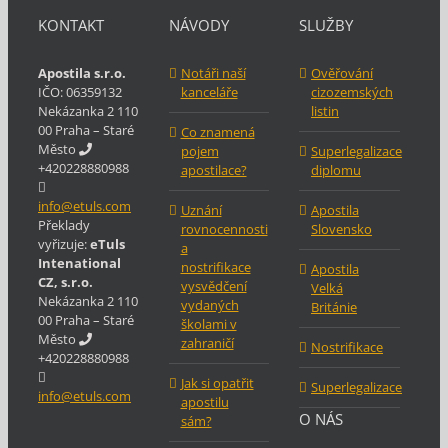
KONTAKT
NÁVODY
SLUŽBY
Apostila s.r.o.
Notáři naší
Ověřování
IČO: 06359132
kanceláře
cizozemských
Nekázanka 2 110
listin
00 Praha – Staré
Co znamená
Město
pojem
Superlegalizace
+420228880988
apostilace?
diplomu
info@etuls.com
Uznání
Apostila
Překlady
rovnocennosti
Slovensko
vyřizuje:
eTuls
a
Intenational
nostrifikace
Apostila
CZ, s.r.o.
vysvědčení
Velká
Nekázanka 2 110
vydaných
Británie
00 Praha – Staré
školami v
Město
zahraničí
Nostrifikace
+420228880988
Jak si opatřit
Superlegalizace
info@etuls.com
apostilu
O NÁS
sám?