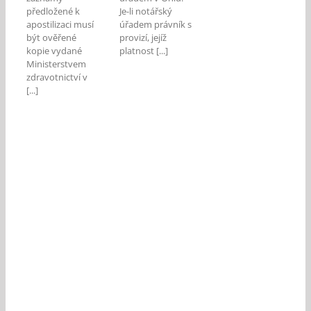
předložené k
Je-li notářský
apostilizaci musí
úřadem právník s
být ověřené
provizí, jejíž
kopie vydané
platnost [...]
Ministerstvem
zdravotnictví v
[...]