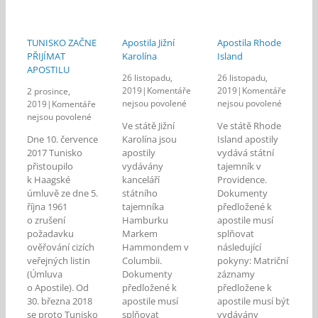
TUNISKO ZAČNE
Apostila Jižní
Apostila Rhode
PŘIJÍMAT
Karolína
Island
APOSTILU
26 listopadu,
26 listopadu,
2019
|
Komentáře
2019
|
Komentáře
2 prosince,
u
u
nejsou povolené
nejsou povolené
2019
|
Komentáře
textu
textu
u
nejsou povolené
Ve státě Jižní
Ve státě Rhode
s
s
textu
Dne 10. července
Karolína jsou
Island apostily
názvem
názvem
s
2017 Tunisko
apostily
vydává státní
Apostila
Apostila
názvem
přistoupilo
vydávány
tajemník v
Jižní
Rhode
TUNISKO
k Haagské
kanceláří
Karolína
Providence.
Island
ZAČNE
úmluvě ze dne 5.
PŘIJÍMAT
státního
Dokumenty
APOSTILU
října 1961
tajemníka
předložené k
o zrušení
Hamburku
apostile musí
požadavku
Markem
splňovat
ověřování cizích
Hammondem v
následující
veřejných listin
Columbii.
pokyny: Matriční
(Úmluva
Dokumenty
záznamy
o Apostile). Od
předložené k
předložene k
30. března 2018
apostile musí
apostile musí být
se proto Tunisko
splňovat
vydávány