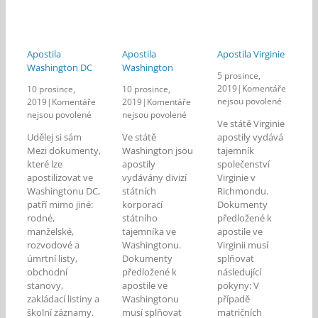
Apostila
Apostila
Apostila Virginie
Washington DC
Washington
5 prosince,
2019
|
Komentáře
10 prosince,
10 prosince,
u
nejsou povolené
2019
|
Komentáře
2019
|
Komentáře
textu
u
u
nejsou povolené
nejsou povolené
Ve státě Virginie
s
textu
textu
Udělej si sám
Ve státě
apostily vydává
názvem
s
s
Mezi dokumenty,
Washington jsou
tajemník
Apostila
názvem
názvem
které lze
apostily
společenství
Virginie
Apostila
Apostila
apostilizovat ve
vydávány divizí
Virginie v
Washington
Washington
Washingtonu DC,
DC
státních
Richmondu.
patří mimo jiné:
korporací
Dokumenty
rodné,
státního
předložené k
manželské,
tajemníka ve
apostile ve
rozvodové a
Washingtonu.
Virginii musí
úmrtní listy,
Dokumenty
splňovat
obchodní
předložené k
následující
stanovy,
apostile ve
pokyny: V
zakládací listiny a
Washingtonu
případě
školní záznamy.
musí splňovat
matričních