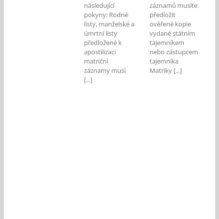
následující
záznamů musíte
pokyny: Rodné
předložit
listy, manželské a
ověřené kopie
úmrtní listy
vydané státním
předložené k
tajemníkem
apostilizaci
nebo zástupcem
matriční
tajemníka
záznamy musí
Matriky [...]
[...]