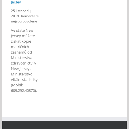
Jersey
25 listopadu,
2019
|
Komentáře
u
nejsou povolené
textu
Ve státě New
s
Jersey můžete
názvem
získat kopie
Apostila
matričních
New
záznamů od
Jersey
Ministerstva
zdravotnictví v
New Jersey,
Ministerstvo
vitální statistiky
(Mobil:
609.292.40870).