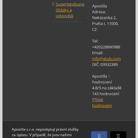
Superlegalizace:
Apostila
Otázky a
Adresa:
odpovědi
Nekázanka 2
,
Praha
I
,
11000
,
CZ
Tel:
+420228880988
Email:
info@etuls.com
DIČ:
03932389
Apostila
~
hodnocení
4.8
/5 na základě
143
hodnocení
Přidat
hodnocení
Apostila s.r.o. neposkytují právní služby
za úplatu. V případě, že jsou našimi