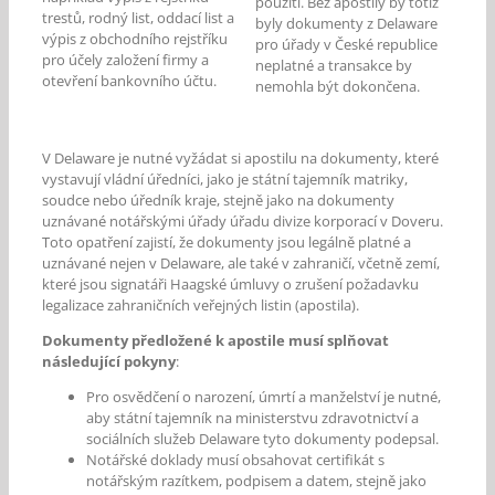
použití. Bez apostily by totiž
trestů, rodný list, oddací list a
byly dokumenty z Delaware
výpis z obchodního rejstříku
pro úřady v České republice
pro účely založení firmy a
neplatné a transakce by
otevření bankovního účtu.
nemohla být dokončena.
V Delaware je nutné vyžádat si apostilu na dokumenty, které
vystavují vládní úředníci, jako je státní tajemník matriky,
soudce nebo úředník kraje, stejně jako na dokumenty
uznávané notářskými úřady úřadu divize korporací v Doveru.
Toto opatření zajistí, že dokumenty jsou legálně platné a
uznávané nejen v Delaware, ale také v zahraničí, včetně zemí,
které jsou signatáři Haagské úmluvy o zrušení požadavku
legalizace zahraničních veřejných listin (apostila).
Dokumenty předložené k apostile musí splňovat
následující pokyny
:
Pro osvědčení o narození, úmrtí a manželství je nutné,
aby státní tajemník na ministerstvu zdravotnictví a
sociálních služeb Delaware tyto dokumenty podepsal.
Notářské doklady musí obsahovat certifikát s
notářským razítkem, podpisem a datem, stejně jako