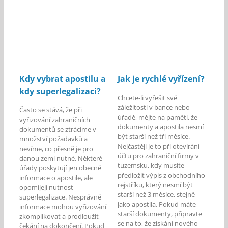
Kdy vybrat apostilu a
Jak je rychlé vyřízení?
kdy superlegalizaci?
Chcete-li vyřešit své
záležitosti v bance nebo
Často se stává, že při
úřadě, mějte na paměti, že
vyřizování zahraničních
dokumenty a apostila nesmí
dokumentů se ztrácíme v
být starší než tři měsíce.
množství požadavků a
Nejčastěji je to při otevírání
nevíme, co přesně je pro
účtu pro zahraniční firmy v
danou zemi nutné. Některé
tuzemsku, kdy musíte
úřady poskytují jen obecné
předložit výpis z obchodního
informace o apostile, ale
rejstříku, který nesmí být
opomíjejí nutnost
starší než 3 měsíce, stejně
superlegalizace. Nesprávné
jako apostila. Pokud máte
informace mohou vyřizování
starší dokumenty, připravte
zkomplikovat a prodloužit
se na to, že získání nového
čekání na dokončení. Pokud