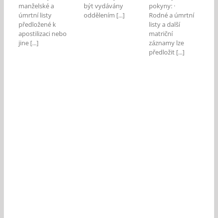
manželské a
být vydávány
pokyny: ·
úmrtní listy
oddělením [...]
Rodné a úmrtní
předložené k
listy a další
apostilizaci nebo
matriční
jine [...]
záznamy lze
předložit [...]