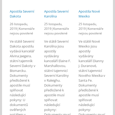
Apostila Severní
Apostila Severní
Apostila Nové
Dakota
Karolína
Mexiko
26 listopadu,
25 listopadu,
25 listopadu,
2019
|
Komentáře
2019
|
Komentáře
2019
|
Komentáře
u
u
u
nejsou povolené
nejsou povolené
nejsou povolené
textu
textu
textu
Ve státě Severní
Ve státě Severní
Ve státě Nové
s
s
s
Dakota apostilu
Karolína jsou
Mexiko jsou
názvem
názvem
názvem
vydává kancelář
apostily
apostily
Apostila
Apostila
Apostila
Alvina Jaegera,
vydávány
vydávány
Severní
Severní
Nové
státní tajemník
Dakota
kanceláří Elaine F.
Karolína
kanceláří Dianny
Mexiko
Severní Dakoty v
Marshallovou,
J. Duranové,
Bismarcku.
státní tajemnicí
státní tajemnicí
Dokumenty
Severní Karolíny
Nového Mexika v
předložené k
v Raleighu.
Santa Fe.
apostile musí
Dokumenty
Dokumenty
splňovat
předložené k
předložené k
následující
apostile musí
apostile musí
pokyny: U
splňovat
splňovat
dokumentů
následující
následující
ověřených
pokyny:
pokyny:
notářem v
Dokumenty musí
Dokumenty musí