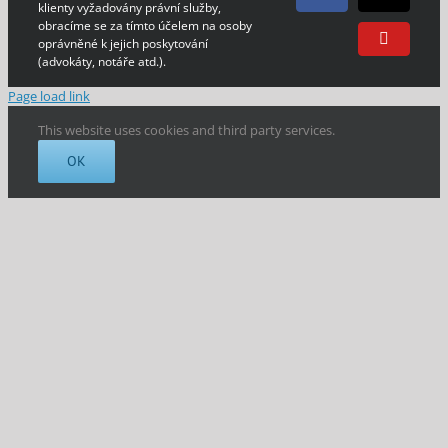
Facebook
E-
klienty vyžadovány právní služby,
mail
obracíme se za tímto účelem na osoby
oprávněné k jejich poskytování
YouTube
(advokáty, notáře atd.).
Page load link
This website uses cookies and third party services.
OK