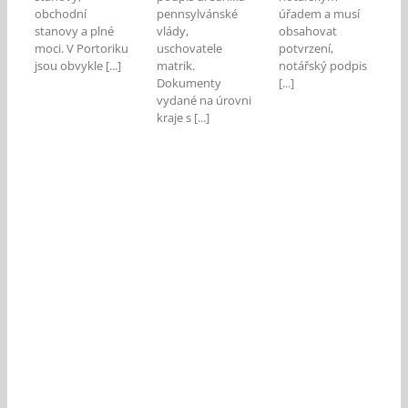
obchodní
pennsylvánské
úřadem a musí
stanovy a plné
vlády,
obsahovat
moci. V Portoriku
uschovatele
potvrzení,
jsou obvykle [...]
matrik.
notářský podpis
Dokumenty
[...]
vydané na úrovni
kraje s [...]