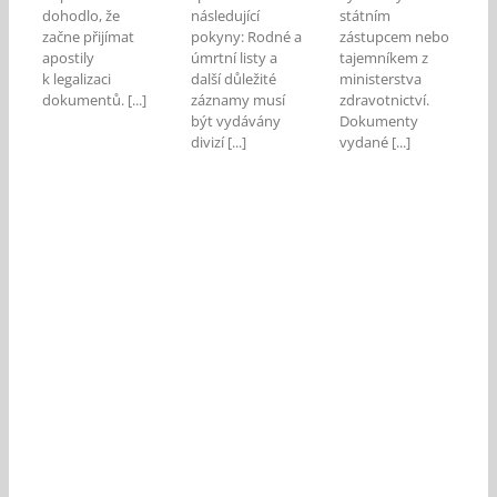
dohodlo, že
následující
státním
začne přijímat
pokyny: Rodné a
zástupcem nebo
apostily
úmrtní listy a
tajemníkem z
k legalizaci
další důležité
ministerstva
dokumentů. [...]
záznamy musí
zdravotnictví.
být vydávány
Dokumenty
divizí [...]
vydané [...]