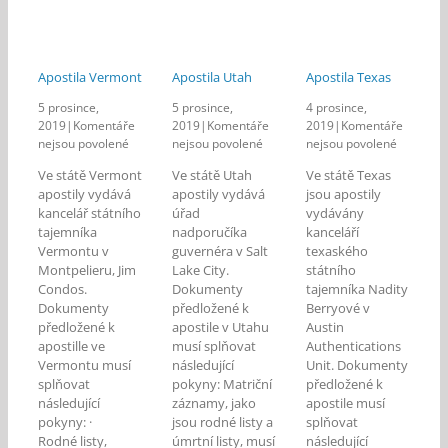
Apostila Vermont
Apostila Utah
Apostila Texas
5 prosince,
5 prosince,
4 prosince,
2019
|
Komentáře
2019
|
Komentáře
2019
|
Komentáře
u
u
u
nejsou povolené
nejsou povolené
nejsou povolené
textu
textu
textu
Ve státě Vermont
Ve státě Utah
Ve státě Texas
s
s
s
apostily vydává
apostily vydává
jsou apostily
názvem
názvem
názvem
kancelář státního
úřad
vydávány
Apostila
Apostila
Apostila
tajemníka
nadporučíka
kanceláří
Vermont
Utah
Texas
Vermontu v
guvernéra v Salt
texaského
Montpelieru, Jim
Lake City.
státního
Condos.
Dokumenty
tajemníka Nadity
Dokumenty
předložené k
Berryové v
předložené k
apostile v Utahu
Austin
apostille ve
musí splňovat
Authentications
Vermontu musí
následující
Unit. Dokumenty
splňovat
pokyny: Matriční
předložené k
následující
záznamy, jako
apostile musí
pokyny: ·
jsou rodné listy a
splňovat
Rodné listy,
úmrtní listy, musí
následující