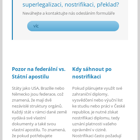
superlegalizaci, nostrifikaci, překlad?
Neváhejte a kontaktujte nás odesláním formuláře
VÍC
Pozor na federální vs.
Kdy sáhnout po
Státní apostilu
nostrifikaci
Státy jako USA, Brazílie nebo
Pokud plánujete využít své
Německo jsou federace, což
zahraniční diplomy,
znamená, že mají dvě
vysvědčení nebo výuční list
nezávislé struktury orgánů.
ke studiu nebo práci v České
Každý stát v rámci dané země
republice, je nutné získat
vydává své vlastní
nostrifikaci diplomu, tedy
dokumenty a také svou
uznání platnosti vašeho
vlastní apostilu. To znamená,
oprávnění v cizině.
že pokud potřebujete
Nostrifikaci často požadují