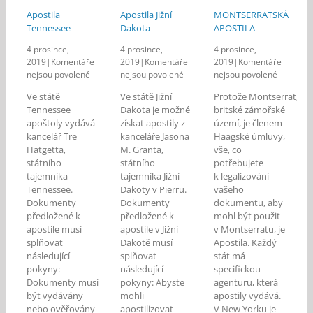
Apostila
Apostila Jižní
MONTSERRATSKÁ
Tennessee
Dakota
APOSTILA
4 prosince,
4 prosince,
4 prosince,
2019
|
Komentáře
2019
|
Komentáře
2019
|
Komentáře
u
u
u
nejsou povolené
nejsou povolené
nejsou povolené
textu
textu
textu
Ve státě
Ve státě Jižní
Protože Montserrat,
s
s
s
Tennessee
Dakota je možné
britské zámořské
názvem
názvem
názvem
apoštoly vydává
získat apostily z
území, je členem
Apostila
Apostila
MONTSE
kancelář Tre
kanceláře Jasona
Haagské úmluvy,
Tennessee
Jižní
APOSTIL
Hatgetta,
M. Granta,
Dakota
vše, co
státního
státního
potřebujete
tajemníka
tajemníka Jižní
k legalizování
Tennessee.
Dakoty v Pierru.
vašeho
Dokumenty
Dokumenty
dokumentu, aby
předložené k
předložené k
mohl být použit
apostile musí
apostile v Jižní
v Montserratu, je
splňovat
Dakotě musí
Apostila. Každý
následující
splňovat
stát má
pokyny:
následující
specifickou
Dokumenty musí
pokyny: Abyste
agenturu, která
být vydávány
mohli
apostily vydává.
nebo ověřovány
apostilizovat
V New Yorku je