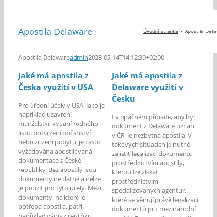
Apostila Delaware
Úvodní stránka
Apostila Del
Apostila Delaware
admin
2023-05-14T14:12:39+02:00
Jaké má apostila z
Jaké má apostila z
Česka využití v USA
Delaware využití v
Česku
Pro úřední účely v USA, jako je
například uzavření
I v opačném případě, aby byl
manželství, vydání rodného
dokument z Delaware uznán
listu, potvrzení občanství
v ČR, je nezbytná apostila. V
nebo zřízení pobytu, je často
takových situacích je nutné
vyžadována apostilovaná
zajistit legalizaci dokumentu
dokumentace z České
prostřednictvím apostily,
republiky. Bez apostily jsou
kterou lze získat
dokumenty neplatné a nelze
prostřednictvím
je použít pro tyto účely. Mezi
specializovaných agentur,
dokumenty, na které je
které se věnují právě legalizaci
potřeba apostila, patří
dokumentů pro mezinárodní
například výpis z rejstříku