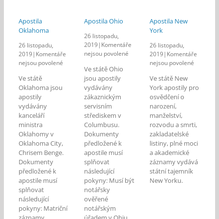
Apostila
Apostila Ohio
Apostila New
Oklahoma
York
26 listopadu,
2019
|
Komentáře
26 listopadu,
26 listopadu,
u
nejsou povolené
2019
|
Komentáře
2019
|
Komentáře
textu
u
u
nejsou povolené
nejsou povolené
Ve státě Ohio
s
textu
textu
Ve státě
jsou apostily
Ve státě New
názvem
s
s
Oklahoma jsou
vydávány
York apostily pro
Apostila
názvem
názvem
apostily
zákaznickým
osvědčení o
Ohio
Apostila
Apostila
vydávány
servisním
narození,
Oklahoma
New
kanceláří
střediskem v
manželství,
York
ministra
Columbusu.
rozvodu a smrti,
Oklahomy v
Dokumenty
zakladatelské
Oklahoma City,
předložené k
listiny, plné moci
Chrisem Benge.
apostile musí
a akademické
Dokumenty
splňovat
záznamy vydává
předložené k
následující
státní tajemník
apostile musí
pokyny: Musí být
New Yorku.
splňovat
notářsky
následující
ověřené
pokyny: Matriční
notářským
záznamy
úřadem v Ohiu.