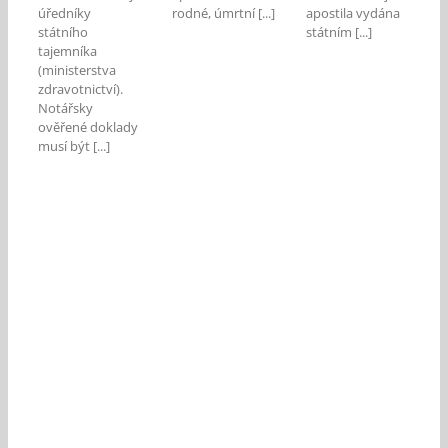
úředníky
rodné, úmrtní [...]
apostila vydána
státního
státním [...]
tajemníka
(ministerstva
zdravotnictví).
Notářsky
ověřené doklady
musí být [...]