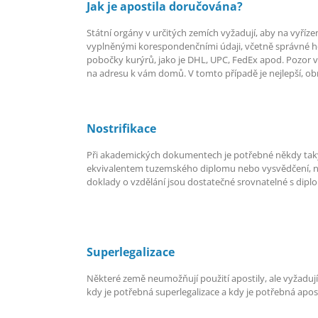
Jak je apostila doručována?
Státní orgány v určitých zemích vyžadují, aby na vyříz
vyplněnými korespondenčními údaji, včetně správné h
pobočky kurýrů, jako je DHL, UPC, FedEx apod. Pozor vš
na adresu k vám domů. V tomto případě je nejlepší, obr
Nostrifikace
Při akademických dokumentech je potřebné někdy taky
ekvivalentem tuzemského diplomu nebo vysvědčení, na
doklady o vzdělání jsou dostatečné srovnatelné s diplo
Superlegalizace
Některé země neumožňují použití apostily, ale vyžaduj
kdy je potřebná superlegalizace a kdy je potřebná apos