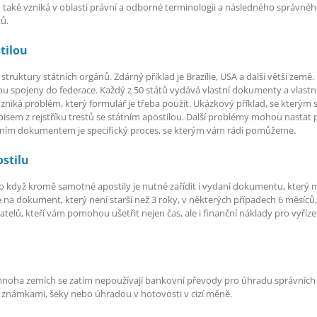
o také vzniká v oblasti právní a odborné terminologii a následného správn
ů.
stilou
 struktury státních orgánů. Zdárný příklad je Brazílie, USA a další větší země. 
sou spojeny do federace. Každý z 50 států vydává vlastní dokumenty a vlastní 
iká problém, který formulář je třeba použít. Ukázkový příklad, se kterým se č
pisem z rejstříku trestů se státním apostilou. Další problémy mohou nastat p
tním dokumentem je specifický proces, se kterým vám rádi pomůžeme.
stilu
 to když kromě samotné apostily je nutné zařídit i vydaní dokumentu, který m
a dokument, který není starší než 3 roky, v některých případech 6 měsíců, na
telů, kteří vám pomohou ušetřit nejen čas, ale i finanční náklady pro vyříz
 mnoha zemích se zatím nepoužívají bankovní převody pro úhradu správních po
 známkami, šeky nebo úhradou v hotovosti v cizí měně.