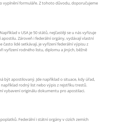
ého vyplnění formuláře. Z tohoto důvodu, doporučujeme
Například v USA je 50 států, nejčastěji se u nás vyřizuje
apostilu. Zároveň i federální orgány, vydávají vlastní
asto lidé setkávají, je vyřízení federální výpisu z
ři vyřízení rodného listu, diplomu a jiných, běžně
á být apostilovaný. Jde například o situace, kdy úřad,
příklad rodný list nebo výpis z rejstříku trestů.
ení vybavení originálu dokumentu pro apostilaci.
platků. Federální i státní orgány v cizích zemích