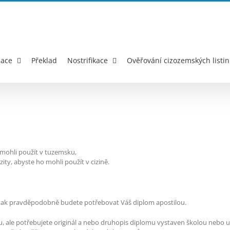
zace
Překlad
Nostrifikace
Ověřování cizozemských listin
 mohli použít v tuzemsku,
ty, abyste ho mohli použít v cizině.
, tak pravděpodobně budete potřebovat Váš diplom apostilou.
 ale potřebujete originál a nebo druhopis diplomu vystaven školou nebo u