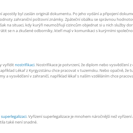
ení apostily byl zaslán originál dokumentu. Po jeho vydání a připojení dokum
odnoty zahraniční poštovní známky. Zpáteční obálku se správnou hodnotou
ak na situaci, kdy kurýři neumožňují cizincům objednat si u nich služby doru
átit se n a zkušené odborníky, kteří mají v komunikaci s kurýrními společno
 vyřídit
nostrifikaci
. Nostrifikace je potvrzení, že diplom nebo vysvědčení z c
příklad Lékař z Kyrgyzstánu chce pracovat v tuzemsku. Nebo opačně, že 
my a vysvědčení v zahraničí, například lékař s naším vzděláním chce pracovat
í
superlegalizaci
. Vyřízení superlegalizace je mnohem náročnější než vyřízení a
tila také není snadné.