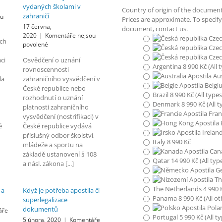
vydaných školami v
Country of origin of the documen
zahraničí
ou
Prices are approximate. To specif
17 června,
document, contact us.
2020
|
Komentáře nejsou
Czec
ých
u
povolené
Czec
textu
Czec
ci
Osvědčení o uznání
s
Argentina 8 990 Kč (All
rovnoscennosti
názvem
Aus
la
zahraničního vysvědčení v
Uznání
Belgiu
České republice nebo
rovnocennosti
Brazil 8 990 Kč (All typ
rozhodnutí o uznání
a
Denmark 8 990 Kč (All 
nostrifikace
platnosti zahraničního
Fran
vysvědčení
vysvědčení (nostrifikaci) v
vydaných
é
České republice vydává
Ireland
školami
příslušný odbor školství,
Italy 8 990 Kč
v
mládeže a sportu na
zahraničí
Cana
základě ustanovení § 108
Qatar 14 990 Kč (All ty
a násl. zákona [...]
Ge
Th
The Netherlands 4 990 K
 a
Když je potřeba apostila či
Panama 8 990 Kč (All o
superlegalizace
Polan
dokumentů
áře
Portugal 5 990 Kč (All 
5 února, 2020
|
Komentáře