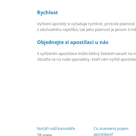
Rychlost
Vyřízení apostily si vyžaduje rychlost, protože platnos
z obchodního rejstříků, tak jeho platnost je jenom 3 mě
Objednejte si apostilaci u nás
S vyřízením apostilace může běžný žadatel narazit na 
obraťte se na naše specialisty, kteří vám vyřídí apostila
Notáři naší kanceláře
Co znamená pojem
apostilace?
18 srpna,