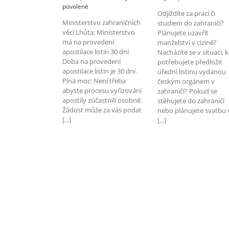
u
textu
povolené
Odjíždíte za prací či
textu
s
Ministerstvo zahraničních
studiem do zahraničí?
s
názvem
věcí Lhůta: Ministerstvo
Plánujete uzavřít
názvem
Superleg
má na provedení
manželství v cizině?
Jak
Otázky
apostilace listin 30 dní.
si
Nacházíte se v situaci, 
a
Doba na provedení
opatřit
odpověd
potřebujete předložit
apostilu
apostilace listin je 30 dní.
úřední listinu vydanou
sám?
Plná moc: Není třeba
českým orgánem v
abyste procesu vyřizování
zahraničí? Pokud se
apostily zúčastnili osobně.
stěhujete do zahraničí
Žádost může za vás podat
nebo plánujete svatbu 
[...]
[...]