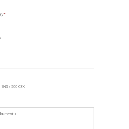
ry
*
y
) 1NS / 500 CZK