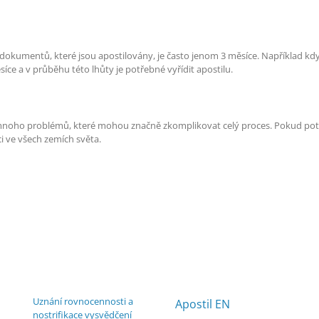
t dokumentů, které jsou apostilovány, je často jenom 3 měsíce. Například kdy
síce a v průběhu této lhůty je potřebné vyřídit apostilu.
mnoho problémů, které mohou značně zkomplikovat celý proces. Pokud potřeb
ci ve všech zemích světa.
Uznání rovnocennosti a
Apostil EN
nostrifikace vysvědčení