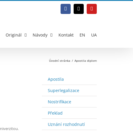
Facebook
E-
YouTube
mail
Originál
Návody
Kontakt
EN
UA
Úvodní stránka
Apostila diplom
Apostila
Superlegalizace
Nostrifikace
Překlad
Uznání rozhodnutí
niverzitou.