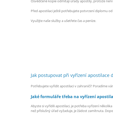
Osvědčené kopie odmítají úřady apostily, protože ne
Před apostilaci ještě potřebujete potvrzení diplomu od
Využijte naše služby a ušetřete čas a peníze.
Jak postupovat při vyřízení apostilace 
Potřebujete vyřídit apostilaci v zahraničí? Poradíme
Jaké formuláře třeba na vyřízení apostil
Abyste si vyřídili apostilaci, je potřeba vyřízení několi
než příslušný úřad vyžaduje, je žádost zamítnuta. Dopo