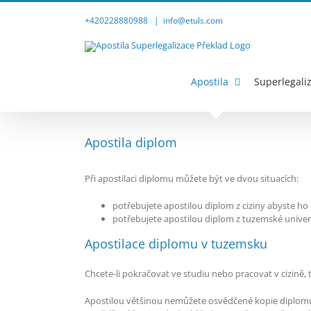
Přeskočit
na
+420228880988
|
info@etuls.com
obsah
Apostila
Superlegali
Apostila diplom
Při apostilaci diplomu můžete být ve dvou situacích:
potřebujete apostilou diplom z ciziny abyste ho
potřebujete apostilou diplom z tuzemské univerzi
Apostilace diplomu v tuzemsku
Chcete-li pokračovat ve studiu nebo pracovat v cizině
Apostilou většinou nemůžete osvědčené kopie diplomu,