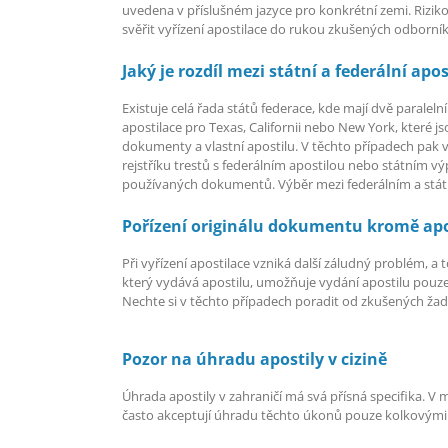
uvedena v příslušném jazyce pro konkrétní zemi. Rizik
svěřit vyřízení apostilace do rukou zkušených odborník
Jaký je rozdíl mezi státní a federální apo
Existuje celá řada států federace, kde mají dvě paralelní
apostilace pro Texas, Californii nebo New York, které j
dokumenty a vlastní apostilu. V těchto případech pak vzn
rejstříku trestů s federálním apostilou nebo státním vý
používaných dokumentů. Výběr mezi federálním a stá
Pořízení originálu dokumentu kromě apo
Při vyřízení apostilace vzniká další záludný problém, a
který vydává apostilu, umožňuje vydání apostilu pouze n
Nechte si v těchto případech poradit od zkušených žada
Pozor na úhradu apostily v cizině
Úhrada apostily v zahraničí má svá přísná specifika. V
často akceptují úhradu těchto úkonů pouze kolkovými