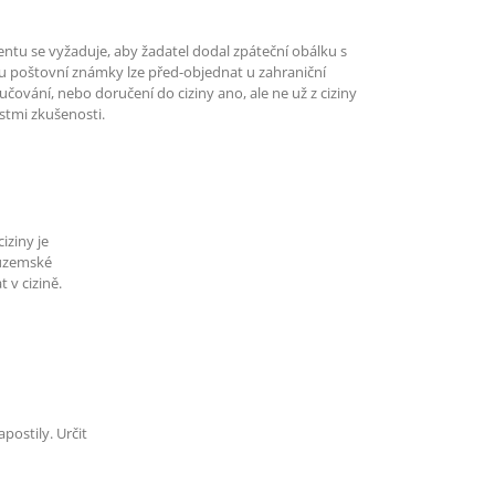
entu se vyžaduje, aby žadatel dodal zpáteční obálku s
 poštovní známky lze před-objednat u zahraniční
čování, nebo doručení do ciziny ano, ale ne už z ciziny
stmi zkušenosti.
iziny je
tuzemské
 v cizině.
postily. Určit