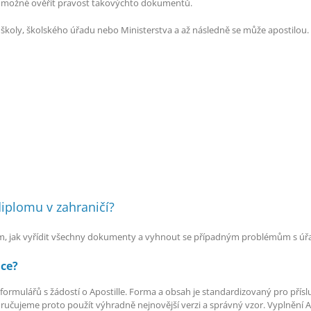
ní možné ověřit pravost takovýchto dokumentů.
 školy, školského úřadu nebo Ministerstva a až následně se může apostilou.
diplomu v zahraničí?
 vám, jak vyřídit všechny dokumenty a vyhnout se případným problémům s úř
ace?
ka formulářů s žádostí o Apostille. Forma a obsah je standardizovaný pro přísl
ručujeme proto použít výhradně nejnovější verzi a správný vzor. Vyplnění Apo