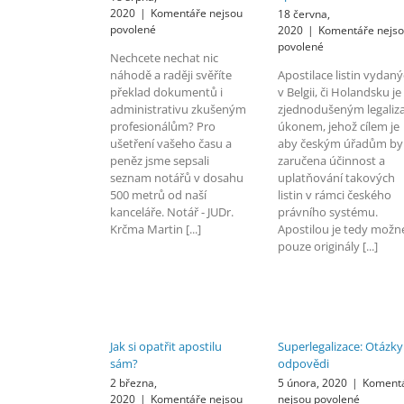
2020
|
Komentáře nejsou
18 června,
u
povolené
2020
|
Komentáře nejs
textu
u
povolené
Nechcete nechat nic
s
textu
náhodě a raději svěříte
Apostilace listin vydan
názvem
s
překlad dokumentů i
v Belgii, či Holandsku je
Notáři
názvem
administrativu zkušeným
zjednodušeným legaliza
naší
Co
profesionálům? Pro
kanceláře
úkonem, jehož cílem je
znamená
ušetření vašeho času a
aby českým úřadům by
pojem
apostilace?
peněz jsme sepsali
zaručena účinnost a
seznam notářů v dosahu
uplatňování takových
500 metrů od naší
listin v rámci českého
kanceláře. Notář - JUDr.
právního systému.
Krčma Martin [...]
Apostilou je tedy možn
pouze originály [...]
Jak si opatřit apostilu
Superlegalizace: Otázky
sám?
odpovědi
2 března,
5 února, 2020
|
Koment
u
2020
|
Komentáře nejsou
nejsou povolené