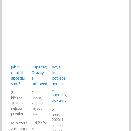
Jak si
Superlegalizace:
Když
opatřit
Otázky
je
apostilu
a
potřeba
sám?
odpovědi
apostila
či
2
5
superlegalizace
března,
února,
dokumentů
2020
|
Komentáře
2020
|
Komentáře
nejsou
nejsou
5
povolené
povolené
února,
u
u
2020
|
Komentáře
Ministerstvo
Odjíždíte
textu
textu
nejsou
zahraničních
za
s
s
povolené