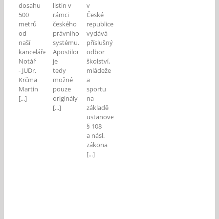
dosahu
listin v
v
500
rámci
České
metrů
českého
republice
od
právního
vydává
naší
systému.
příslušný
kanceláře.
Apostilou
odbor
Notář
je
školství,
- JUDr.
tedy
mládeže
Krčma
možné
a
Martin
pouze
sportu
[...]
originály
na
[...]
základě
ustanovení
§ 108
a násl.
zákona
[...]