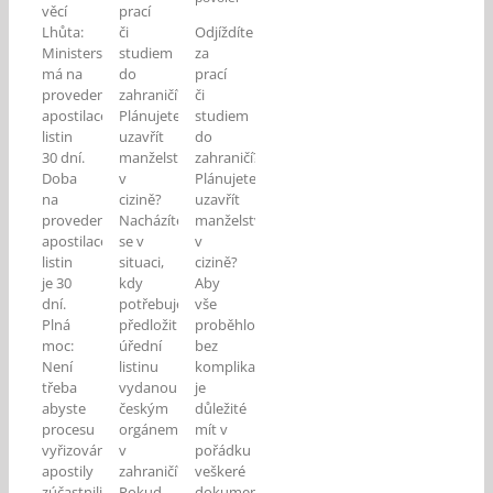
věcí
prací
názvem
názvem
u
Lhůta:
či
Odjíždíte
Jak
Superlegalizace:
textu
si
Ministerstvo
Otázky
studiem
za
s
opatřit
a
má na
do
prací
názvem
apostilu
odpovědi
provedení
zahraničí?
či
Když
sám?
apostilace
Plánujete
je
studiem
potřeba
listin
uzavřít
do
apostila
30 dní.
manželství
zahraničí?
či
Doba
v
Plánujete
superlegalizace
na
cizině?
uzavřít
dokumentů
provedení
Nacházíte
manželství
apostilace
se v
v
listin
situaci,
cizině?
je 30
kdy
Aby
dní.
potřebujete
vše
Plná
předložit
proběhlo
moc:
úřední
bez
Není
listinu
komplikací,
třeba
vydanou
je
abyste
českým
důležité
procesu
orgánem
mít v
vyřizování
v
pořádku
apostily
zahraničí?
veškeré
zúčastnili
Pokud
dokumenty.