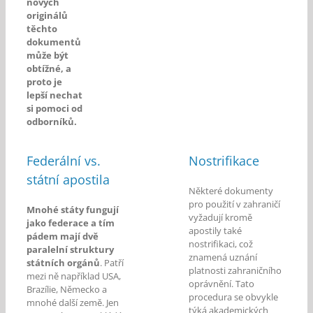
nových
originálů
těchto
dokumentů
může být
obtížné, a
proto je
lepší nechat
si pomoci od
odborníků.
Federální vs.
Nostrifikace
státní apostila
Některé dokumenty
pro použití v zahraničí
Mnohé státy fungují
vyžadují kromě
jako federace a tím
apostily také
pádem mají dvě
nostrifikaci, což
paralelní struktury
znamená uznání
státních orgánů
. Patří
platnosti zahraničního
mezi ně například USA,
oprávnění. Tato
Brazílie, Německo a
procedura se obvykle
mnohé další země. Jen
týká akademických