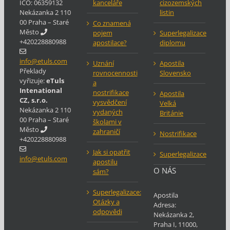
IČO: 06359132
kanceláře
cizozemských
Nekázanka 2 110
listin
00 Praha – Staré
Co znamená
Město
pojem
Superlegalizace
+420228880988
apostilace?
diplomu
info@etuls.com
Uznání
Apostila
Překlady
rovnocennosti
Slovensko
vyřizuje:
eTuls
a
Intenational
nostrifikace
Apostila
CZ, s.r.o.
vysvědčení
Velká
Nekázanka 2 110
vydaných
Británie
00 Praha – Staré
školami v
Město
zahraničí
Nostrifikace
+420228880988
Jak si opatřit
Superlegalizace
info@etuls.com
apostilu
O NÁS
sám?
Superlegalizace:
Apostila
Otázky a
Adresa:
odpovědi
Nekázanka 2
,
Praha
I
,
11000
,