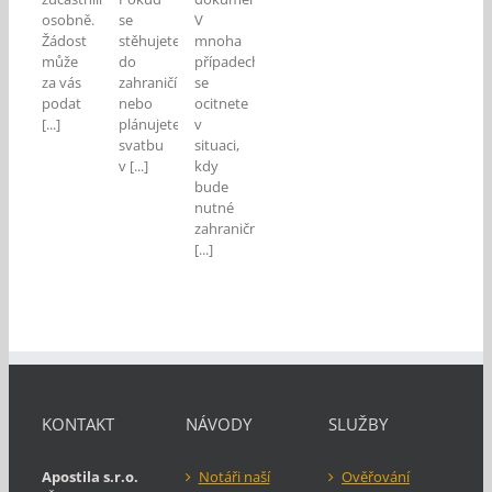
osobně.
se
V
Žádost
stěhujete
mnoha
může
do
případech
za vás
zahraničí
se
podat
nebo
ocitnete
[...]
plánujete
v
svatbu
situaci,
v [...]
kdy
bude
nutné
zahraničním
[...]
KONTAKT
NÁVODY
SLUŽBY
Apostila s.r.o.
Notáři naší
Ověřování