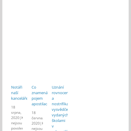
Notáři
Co
Uznání
naší
znamená
rovnocennosti
kanceláře
pojem
a
apostilace?
nostrifikace
18
vysvědčení
srpna,
18
vydaných
2020
|
Komentáře
června,
školami
nejsou
2020
|
Komentáře
v
povolené
nejsou