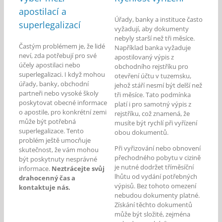
apostilací a
Úřady, banky a instituce často
superlegalizací
vyžadují, aby dokumenty
nebyly starší než tři měsíce.
Častým problémem je, že lidé
Například banka vyžaduje
neví, zda potřebují pro své
apostilovaný výpis z
účely apostilaci nebo
obchodního rejstříku pro
superlegalizaci. I když mohou
otevření účtu v tuzemsku,
úřady, banky, obchodní
jehož stáří nesmí být delší než
partneři nebo vysoké školy
tři měsíce. Tato podmínka
poskytovat obecné informace
platí i pro samotný výpis z
o apostile, pro konkrétní zemi
rejstříku, což znamená, že
může být potřebná
musíte být rychlí při vyřízení
superlegalizace. Tento
obou dokumentů.
problém ještě umocňuje
Při vyřizování nebo obnovení
skutečnost, že vám mohou
přechodného pobytu v cizině
být poskytnuty nesprávné
je nutné dodržet tříměsíční
informace.
Neztrácejte svůj
lhůtu od vydání potřebných
drahocenný čas a
výpisů. Bez tohoto omezení
kontaktuje nás.
nebudou dokumenty platné.
Získání těchto dokumentů
může být složité, zejména