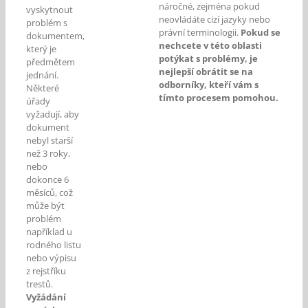
náročné, zejména pokud
vyskytnout
neovládáte cizí jazyky nebo
problém s
právní terminologii.
Pokud se
dokumentem,
nechcete v této oblasti
který je
potýkat s problémy, je
předmětem
nejlepší obrátit se na
jednání.
odborníky, kteří vám s
Některé
tímto procesem pomohou.
úřady
vyžadují, aby
dokument
nebyl starší
než 3 roky,
nebo
dokonce 6
měsíců, což
může být
problém
například u
rodného listu
nebo výpisu
z rejstříku
trestů.
Vyžádání