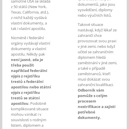
samotné USA se skládá
dokumentů, jako jsou
z 50 států (New York,
vysvědčení, diplomy
Texas, California, atd.),
nebo výučních listů.
z nichž každý vydává
vlastní dokumenty, a
Takové situace
tak i vlastní apostilu.
nastávají, když lékař ze
zahraničí chce
Nicméně i federální
provozovat svou praxi
orgány vydávají vlastní
v jiné zemi, nebo když
dokumenty a vlastní
učitel se zahraničním
apostilu. Někdy pak
diplomem hledá
není jasné, zda je
zaměstnání v jiné zemi,
třeba použít
a také v případě
například federální
zaměstnanců, kteří
výpis z rejstříku
musí dokázat svou
trestů s federální
zahraniční kvalifikaci.
apostilou nebo státní
Odborník vám
výpis z rejstříku
pomůže s celým
trestů se státní
procesem
apostilou
. Podobně
nostrifikace a zajistí
komplikované situace
potřebné
mohou vznikat i v
dokumenty.
souvislosti s rodným
listem, diplomem a