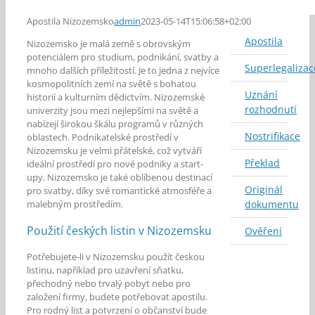
Apostila Nizozemsko
admin
2023-05-14T15:06:58+02:00
Apostila
Nizozemsko je malá země s obrovským
potenciálem pro studium, podnikání, svatby a
Superlegalizac
mnoho dalších příležitostí. Je to jedna z nejvíce
kosmopolitních zemí na světě s bohatou
Uznání
historií a kulturním dědictvím. Nizozemské
rozhodnutí
univerzity jsou mezi nejlepšími na světě a
nabízejí širokou škálu programů v různých
Nostrifikace
oblastech. Podnikatelské prostředí v
Nizozemsku je velmi přátelské, což vytváří
Překlad
ideální prostředí pro nové podniky a start-
upy. Nizozemsko je také oblíbenou destinací
Originál
pro svatby, díky své romantické atmosféře a
malebným prostředím.
dokumentu
Použití českých listin v Nizozemsku
Ověření
Potřebujete-li v Nizozemsku použít českou
listinu, například pro uzavření sňatku,
přechodný nebo trvalý pobyt nebo pro
založení firmy, budete potřebovat apostilu.
Pro rodný list a potvrzení o občanství bude