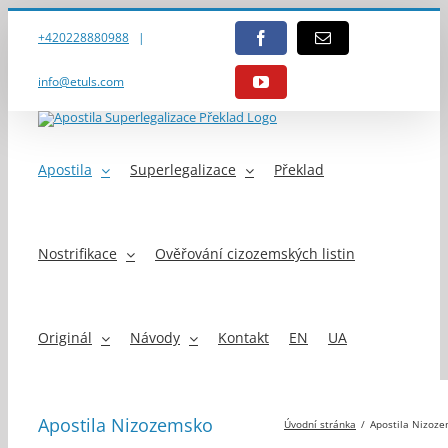
Přeskočit
na
+420228880988
|
Facebook
E-
obsah
mail
info@etuls.com
YouTube
Apostila
Superlegalizace
Překlad
Nostrifikace
Ověřování cizozemských listin
Originál
Návody
Kontakt
EN
UA
Apostila Nizozemsko
Úvodní stránka
Apostila Nizoz