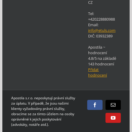
CZ
Tel:
+420228880988
Email:
info@etuls.com
DIČ:
03932389
Apostila
~
hodnocení
4.8
/5 na základě
143
hodnocení
Přidat
hodnocení
Apostila s.r.o. neposkytují právní služby
za úplatu. V případě, že jsou našimi
Facebook
E-
klienty vyžadovány právní služby,
mail
obracíme se za tímto účelem na osoby
oprávněné k jejich poskytování
YouTube
(advokáty, notáře atd.).