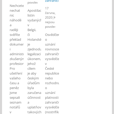
zahraničí
u
povolené
Nechcete
textu
u
17
nechat
Apostilace
s
textu
června,
nic
listin
názvem
s
2020
|
Komentáře
náhodě
vydaných
Notáři
názvem
nejsou
naší
a
v
Co
povolené
kanceláře
raději
znamená
Belgii,
u
pojem
svěříte
či
Osvědčení
textu
apostilace?
překlad
Holandsku
o
s
dokumentů
je
uznání
názvem
i
zjednodušeným
rovnoscennosti
Uznání
administrativu
legalizaci
rovnocennosti
zahraničního
a
zkušeným
úkonem,
vysvědčení
nostrifikace
profesionálům?
jehož
v
vysvědčení
Pro
cílem
České
vydaných
ušetření
je aby
republice
školami
vašeho
českým
nebo
v
času a
úřadům
rozhodnutí
zahraničí
peněz
byla
o
jsme
zaručena
uznání
sepsali
účinnost
platnosti
seznam
a
zahraničního
notářů
uplatňování
vysvědčení
v
takových
(nostrifikaci)