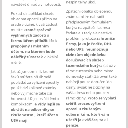
nesplnitelný úkol.
návštěvě úhradu v hotovosti.
Zpáteční obálku oblepenou
Pokud si například chcete
známkami lze nahradit
objednat apostilu přímo na
předplaceným formulářem
úřadě v cizině, k vaší žádosti
kurýra na zpáteční adresu
musíte
kromě správně
žadatele. I tady ale nastává
vyplněných žádosti s
problém, protože
zahraniční
formulářem přiložit i šek
firmy, jako je FedEx, DHL
propojený s místním
nebo UPS, neumožňují
účtem, na kterém bude
cizincům objednávku
náležitý zůstatek
v lokální
doručovacích služeb
měně.
tuzemského kurýra
(ať už v
rámci tuzemska nebo mimo
Jak už jsme zmínili, kromě
domovský stát). Zároveň také
šeků můžete při úhradě
nabízejí pouze doručení do
poplatků za vyřízení apostily
ciziny, avšak ne z ciziny na
použít cizí kolkové známky
vaši adresu nebo pouze v
nebo výjimečně také cizí
rámci ciziny.
Proto se vyplatí
hotovost. Už jen kvůli těmto
svěřit proces vyřízení
komplikacím
je vždy lepší se
apostilu zkušeným
obrátit na odborníky se
odborníkům, kteří vám
zkušenostmi, kteří účet v
ušetří jak váš čas, tak i
USA mají
.
peníze
.