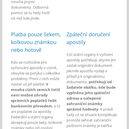
mnoha jinými
dokumenty. Odborná
pomoc se tu tedy hodí
víc než kde jinde.
Platba pouze šekem,
Zpáteční doručení
kolkovou známkou
apostily
nebo hotově
Cizí státní orgány k vyřízení
apostily potřebují, abyste jim
Kdo se rozhodne pro
zaslali originální dokument.
vyřizování apostily v cizině,
Jakmile apostilu vydají a
obvykle se potýká s několika
přiloží ji k originálnímu
problémy. První z nich může
dokumentu,
potřebují od
nastat už při platbě.
V
žadatele obálku, kde bude
mnoha cizích zemích totiž
vyplněna jeho zpáteční
není možné úhrady
adresa a nalepené
správních poplatků řešit
zahraniční známky
bankovním převodem
, a to
správné hodnoty
. A právě
ani poplatek za apostily.
tady už se situace komplikuje,
Federální a státní orgány
protože sehnat zahraniční
akceptují pouze šeky, kolkové
poštovní známky je takřka
známky nebo při osobní