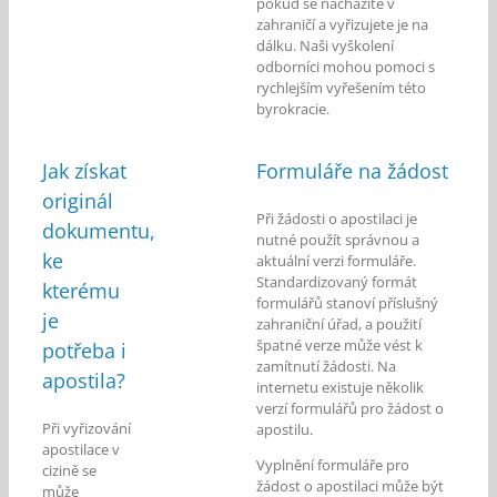
pokud se nacházíte v
zahraničí a vyřizujete je na
dálku.
Naši vyškolení
odborníci mohou pomoci s
rychlejším vyřešením této
byrokracie.
Jak získat
Formuláře na žádost
originál
Při žádosti o apostilaci je
dokumentu,
nutné použít správnou a
ke
aktuální verzi formuláře.
Standardizovaný formát
kterému
formulářů stanoví příslušný
je
zahraniční úřad, a použití
špatné verze může vést k
potřeba i
zamítnutí žádosti. Na
apostila?
internetu existuje několik
verzí formulářů pro žádost o
Při vyřizování
apostilu.
apostilace v
Vyplnění formuláře pro
cizině se
žádost o apostilaci může být
může