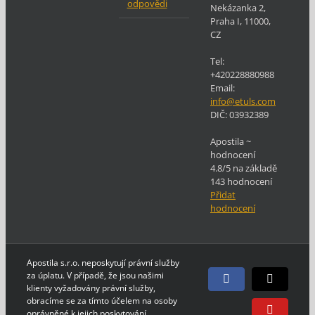
odpovědi
Nekázanka 2
,
Praha
I
,
11000
,
CZ
Tel:
+420228880988
Email:
info@etuls.com
DIČ:
03932389
Apostila
~
hodnocení
4.8
/5 na základě
143
hodnocení
Přidat
hodnocení
Apostila s.r.o. neposkytují právní služby
za úplatu. V případě, že jsou našimi
Facebook
E-
klienty vyžadovány právní služby,
mail
obracíme se za tímto účelem na osoby
oprávněné k jejich poskytování
YouTube