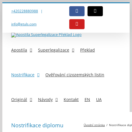
Přeskočit
na
+420228880988
|
Facebook
E-
obsah
mail
info@etuls.com
YouTube
Apostila
Superlegalizace
Překlad
Nostrifikace
Ověřování cizozemských listin
Originál
Návody
Kontakt
EN
UA
Nostrifikace diplomu
Úvodní stránka
Nostrifikace di