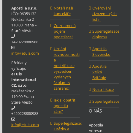
Apostila s.r.o.
Notáři naší
Ověřování
IČO: 06359132
kanceláře
cizozemských
Nekázanka 2
listin
110 00 Praha –
Co znamená
Staré Město
pojem
Superlegalizace
apostilace?
diplomu
+420228880988
Uznání
Apostila
info@etuls.com
rovnocennosti
Slovensko
a
Překlady
nostrifikace
Apostila
vyřizuje:
vysvědčení
Velká
eTuls
vydaných
Británie
Intenational
školami v
CZ, s.r.o.
zahraničí
Nostrifikace
Nekázanka 2
110 00 Praha –
Jak si opatřit
Superlegalizace
Staré Město
apostilu
O NÁS
sám?
+420228880988
Superlegalizace:
info@etuls.com
Apostila
Otázky a
Adresa: