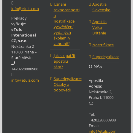
Uznání
Apostila
info@etuls.com
rovnocennosti
Slovensko
a
Překlady
nostrifikace
Apostila
vyřizuje:
vysvědčení
Velká
eTuls
vydaných
Británie
Intenational
školami v
CZ, s.r.o.
zahraničí
Nostrifikace
Nekázanka 2
110 00 Praha –
Jak si opatřit
Superlegalizace
Staré Město
apostilu
O NÁS
sám?
+420228880988
Superlegalizace:
info@etuls.com
Apostila
Otázky a
Adresa:
odpovědi
Nekázanka 2
,
Praha
I
,
11000
,
CZ
Tel:
+420228880988
Email:
info@etuls.com