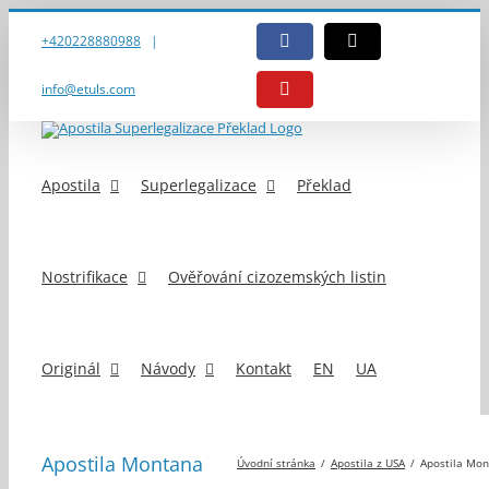
Přeskočit
na
+420228880988
|
Facebook
E-
obsah
mail
info@etuls.com
YouTube
Apostila
Superlegalizace
Překlad
Nostrifikace
Ověřování cizozemských listin
Originál
Návody
Kontakt
EN
UA
Apostila Montana
Úvodní stránka
Apostila z USA
Apostila Mo