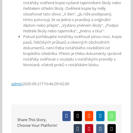
notářsky ověřené kopie vydané tajemníkem školy nebo
ředitelem střední školy. Ověřené kopie by měly
obsahovat tato slova: „V den“, „Já, níže podepsaný,
tímto potvrzuji, že se jedná o pravdivý a originální
diplom nebo přepis“, „Vydáno jménem školy“, „Podpis
ředitele školy nebo tajemníka“, „Jméno a titul “.
Pokud potřebujete notářsky ověřovat plnou moc, kopie
pasů, řidičských průkazů a obecných obchodních
dokumentů, není třeba notářského osvědčení od
krajského úředníka. Přesto je třeba dokumenty správně
notářsky ověřovat v souladu s notářskými pravidly v
Montaně, včetně prvků v notářském bloku.
admin
2020-09-21T10:44:29+02:00
Facebook
X
Reddit
LinkedIn
WhatsApp
Share This Story,
Choose Your Platform!
Tumblr
Pinterest
Vk
E-