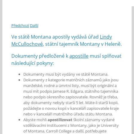
Předchozí
Další
Ve státě Montana apostily vydává úřad
Lindy
McCullochové
, státní tajemník Montany v Heleně.
Dokumenty předložené k
apostille
musí splňovat
následující pokyny:
Dokumenty musí být vydány ve státě Montana.
Dokumenty z kategorie matričních záznamů jako jsou
manželské, rodné a úmrtní listy, musí být originální a
musí mít podpis Jamese R. Edgara, státního tajemníka
nebo podpis okresního zapisovatele. Rovněž je třeba,
aby dokumenty nebyly starší 5 let. Máte-li starší kopii,
požádejte o novou kopii v kanceláři zapisovatele kraje
nebo v kanceláři matričního úřadu státu Montana.
Abyste mohli
apostilizovat
školní záznamy vydané
vzdělávacími institucemi z Montany, jako je University
of Montana, Carroll College a další, potřebujete