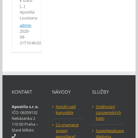
k státu
[...]
Apostila
Louisiana
admin
2020-
09-
21T10:46:02+02:00
KONTAKT
NÁVODY
SLUŽBY
Apostila s.r.o.
Notáři naší
Ověřování
IČO: 06359132
kanceláře
cizozemských
Nekázanka 2
listin
110 00 Praha –
Co znamená
Staré Město
pojem
Superlegalizace
apostilace?
diplomu