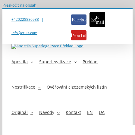
Přeskočit na obsah
E-
+420228880988
|
Facebook
mail
info@etuls.com
YouTube
Apostila
Superlegalizace
Překlad
Nostrifikace
Ověřování cizozemských listin
Originál
Návody
Kontakt
EN
UA