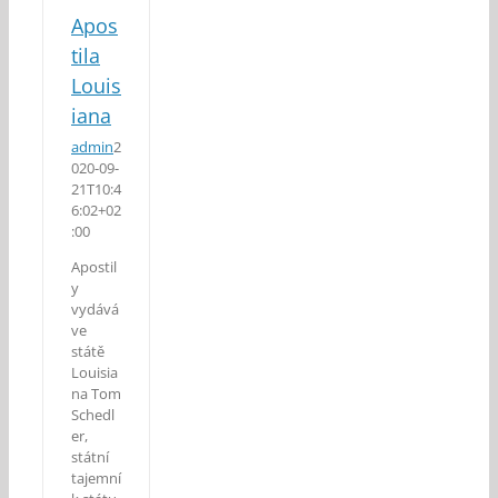
Apos
tila
Louis
iana
admin
2
020-09-
21T10:4
6:02+02
:00
Apostil
y
vydává
ve
státě
Louisia
na Tom
Schedl
er,
státní
tajemní