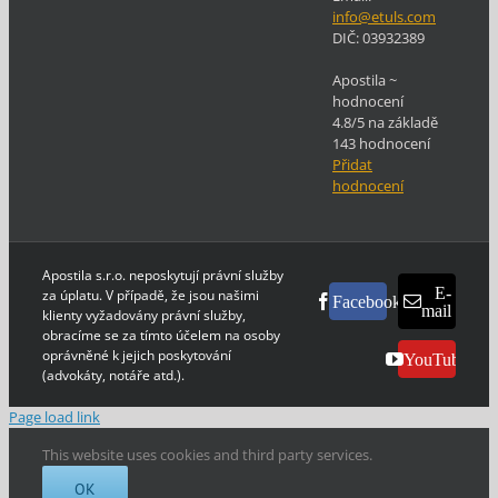
info@etuls.com
DIČ:
03932389
Apostila
~
hodnocení
4.8
/5 na základě
143
hodnocení
Přidat
hodnocení
Apostila s.r.o. neposkytují právní služby
E-
za úplatu. V případě, že jsou našimi
Facebook
mail
klienty vyžadovány právní služby,
obracíme se za tímto účelem na osoby
oprávněné k jejich poskytování
YouTube
(advokáty, notáře atd.).
Page load link
This website uses cookies and third party services.
OK