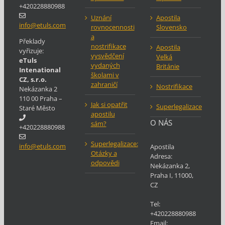
+420228880988
Uznání
Apostila
info@etuls.com
rovnocennosti
Slovensko
a
Překlady
nostrifikace
Apostila
vyřizuje:
vysvědčení
Velká
eTuls
vydaných
Británie
Intenational
školami v
CZ, s.r.o.
zahraničí
Nostrifikace
Nekázanka 2
110 00 Praha –
Jak si opatřit
Superlegalizace
Staré Město
apostilu
O NÁS
sám?
+420228880988
Superlegalizace:
info@etuls.com
Apostila
Otázky a
Adresa:
odpovědi
Nekázanka 2
,
Praha
I
,
11000
,
CZ
Tel:
+420228880988
Email: