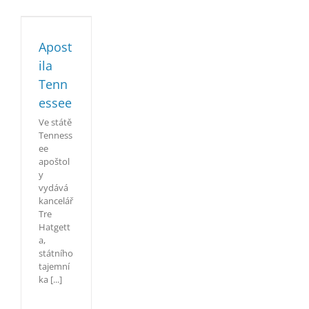
Apost
ila
Tenn
essee
Ve státě
Tenness
ee
apoštol
y
vydává
kancelář
Tre
Hatgett
a,
státního
tajemní
ka [...]