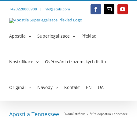
Přeskočit
na
+420228880988
|
info@etuls.com
Facebook
E-
YouTu
obsah
mail
Apostila
Superlegalizace
Překlad
Nostrifikace
Ověřování cizozemských listin
Originál
Návody
Kontakt
EN
UA
Apostila Tennessee
Úvodní stránka
Štítek:
Apostila Tennessee