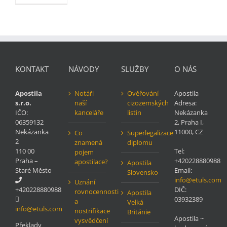
KONTAKT
NÁVODY
SLUŽBY
O NÁS
Apostila
Notáři
Ověřování
Apostila
s.r.o.
naší
cizozemských
Adresa:
IČO:
kanceláře
listin
Nekázanka
06359132
2
,
Praha
I
,
Nekázanka
11000
,
CZ
Co
Superlegalizace
2
znamená
diplomu
110 00
Tel:
pojem
Praha –
+420228880988
apostilace?
Apostila
Staré Město
Email:
Slovensko
info@etuls.com
Uznání
+420228880988
DIČ:
rovnocennosti
Apostila
03932389
a
Velká
info@etuls.com
nostrifikace
Británie
Apostila
~
vysvědčení
Překlady