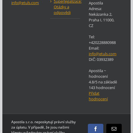
Superlegalizace:
info@etuls.com
Apostila
Otázky a
Adresa:
odpovědi
Nekázanka 2
,
Praha
I
,
11000
,
CZ
Tel:
+420228880988
Email:
info@etuls.com
DIČ:
03932389
Apostila
~
hodnocení
4.8
/5 na základě
143
hodnocení
Přidat
hodnocení
Apostila s.r.o. neposkytují právní služby
za úplatu. V případě, že jsou našimi
Facebook
E-
klienty vyžadovány právní služby,