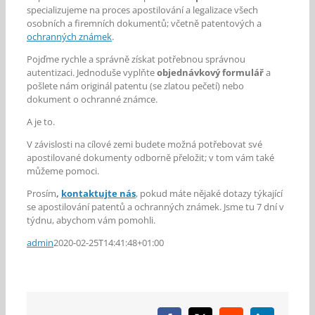
specializujeme na proces apostilování a legalizace všech
osobních a firemních dokumentů; včetně patentových a
ochranných známek
.
Pojďme rychle a správně získat potřebnou správnou
autentizaci. Jednoduše vyplňte
objednávkový formulář
a
pošlete nám originál patentu (se zlatou pečetí) nebo
dokument o ochranné známce.
A je to.
V závislosti na cílové zemi budete možná potřebovat své
apostilované dokumenty odborně přeložit; v tom vám také
můžeme pomoci.
Prosím
,
kontaktujte nás
, pokud máte nějaké dotazy týkající
se apostilování patentů a ochranných známek. Jsme tu 7 dní v
týdnu, abychom vám pomohli.
admin
2020-02-25T14:41:48+01:00