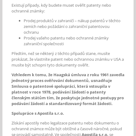
Existují případy, kdy budete muset ověřit patenty nebo
ochranné známky:
Prodej produktů v zahraničí – nákup patentů v těchto
zemích nebo požádání o zahraniční patentovou
ochranu
Prodej vašeho patentu nebo ochranné známky
zahraniční společnosti
Předtím, než se některý z těchto případů stane, musíte
prokázat, že vlastníte patent nebo ochrannou známku v USA a
musíte být schopni tyto dokumenty ověřit.
Vzhledem k tomu, že Haagská úmluva z roku 1961 zavedla
jednotný proces ověřování dokumentů, usnadňuje
Smlouva o patentové spolupráci, která vstoupila v
platnost v roce 1978, podávání žádostí o patenty
členským státům tím, že poskytuje jednotné postupy pro
podávání žádostí a standardizovaný formát žádosti.
Spolupráce s Apostila s.r.o.
Získání apostily nebo legalizace patentu nebo dokumentu o
ochranné známce může být obtížné a časově náročné, pokud
se provádí samostatně. Ve společnosti
Apostila s.r.o.
se