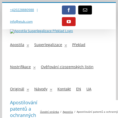
Přeskočit
na
+420228880988
|
Facebook
E-
obsah
mail
info@etuls.com
YouTube
Apostila
Superlegalizace
Překlad
Nostrifikace
Ověřování cizozemských listin
Originál
Návody
Kontakt
EN
UA
Apostilování
patentů a
Úvodní stránka
Apostila
Apostilování patentů a ochrann
ochranných