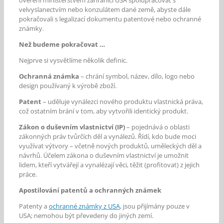
ověření ministerstvem zahraničí USA spolupracovat s
velvyslanectvím nebo konzulátem dané země, abyste dále
pokračovali s legalizací dokumentu patentové nebo ochranné
známky.
Než budeme pokračovat …
Nejprve si vysvětlíme několik definic.
Ochranná známka
– chrání symbol, název, dílo, logo nebo
design používaný k výrobě zboží.
Patent
– uděluje vynálezci nového produktu vlastnická práva,
což ostatním brání v tom, aby vytvořili identický produkt.
Zákon o duševním vlastnictví (IP)
– pojednává o oblasti
zákonných práv tvůrčích děl a vynálezů. Řídí, kdo bude moci
využívat výtvory – včetně nových produktů, uměleckých děl a
návrhů. Účelem zákona o duševním vlastnictví je umožnit
lidem, kteří vytvářejí a vynalézají věci, těžit (profitovat) z jejich
práce.
Apostilování patentů a ochranných známek
Patenty a
ochranné známky z USA
, jsou přijímány pouze v
USA; nemohou být převedeny do jiných zemí.