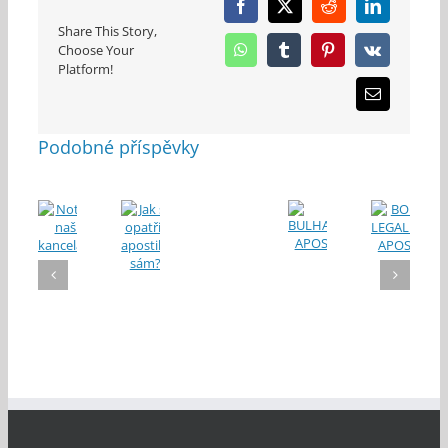
Facebook
X
Reddit
LinkedIn
Share This Story,
Choose Your
WhatsApp
Tumblr
Pinterest
Vk
Platform!
E-
mail
Podobné příspěvky